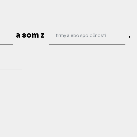
a som z
.