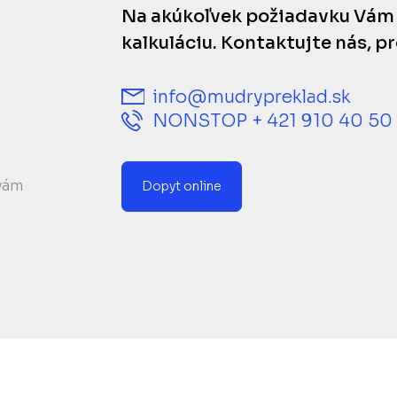
Na akúkoľvek požiadavku Vám
kalkuláciu. Kontaktujte nás, p
info@mudrypreklad.sk
NONSTOP + 421 910 40 50
 vám
Dopyt online