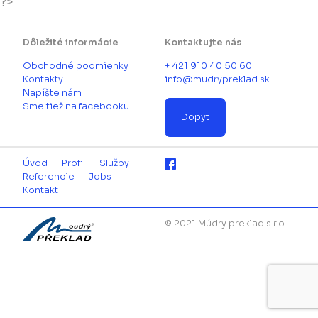
?>
Dôležité informácie
Kontaktujte nás
Obchodné podmienky
+ 421 910 40 50 60
Kontakty
info@mudrypreklad.sk
Napíšte nám
Sme tiež na facebooku
Dopyt
Úvod
Profil
Služby
Referencie
Jobs
Kontakt
© 2021 Múdry preklad s.r.o.