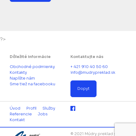
?>
Dôležité informácie
Kontaktujte nás
Obchodné podmienky
+ 421 910 40 50 60
Kontakty
info@mudrypreklad.sk
Napíšte nám
Sme tiež na facebooku
Dopyt
Úvod
Profil
Služby
Referencie
Jobs
Kontakt
© 2021 Múdry preklad s.r.o.