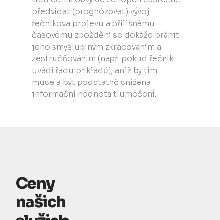
předvídat (prognózovat) vývoj
řečníkova projevu a přílišnému
časovému zpoždění se dokáže bránit
jeho smysluplným zkracováním a
zestručňováním (např. pokud řečník
uvádí řadu příkladů), aniž by tím
musela být podstatně snížena
informační hodnota tlumočení.
Ceny
našich