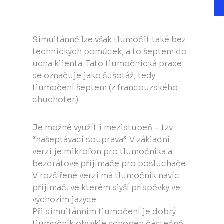
Simultánně lze však tlumočit také bez
technických pomůcek, a to šeptem do
ucha klienta. Tato tlumočnická praxe
se označuje jako šušotáž, tedy
tlumočení šeptem (z francouzského
chuchoter).
Je možné využít i mezistupeň – tzv.
“našeptávací souprava”. V základní
verzi je mikrofon pro tlumočníka a
bezdrátové přijímače pro posluchače.
V rozšířené verzi má tlumočník navíc
přijímač, ve kterém slyší příspěvky ve
výchozím jazyce.
Při simultánním tlumočení je dobrý
tlumočník obvykle schopen částečně