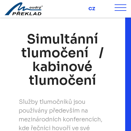
CZ
Main Navigation
Simultánní
tlumočení /
kabinové
tlumočení
Služby tlumočníků jsou
používány především na
mezinárodních konferencích,
kde řečníci hovoří ve své