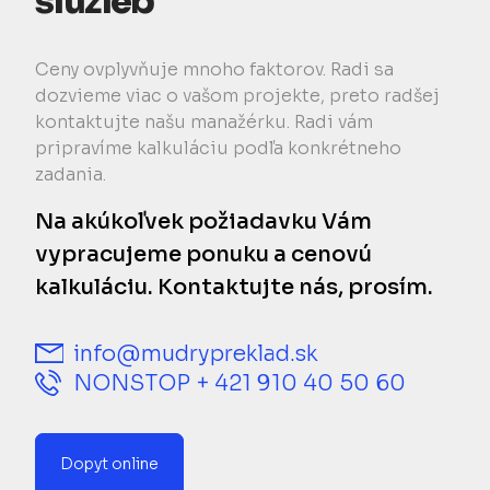
služieb
Ceny ovplyvňuje mnoho faktorov. Radi sa
dozvieme viac o vašom projekte, preto radšej
kontaktujte našu manažérku. Radi vám
pripravíme kalkuláciu podľa konkrétneho
zadania.
Na akúkoľvek požiadavku Vám
vypracujeme ponuku a cenovú
kalkuláciu. Kontaktujte nás, prosím.
info@mudrypreklad.sk
NONSTOP + 421 910 40 50 60
Dopyt online