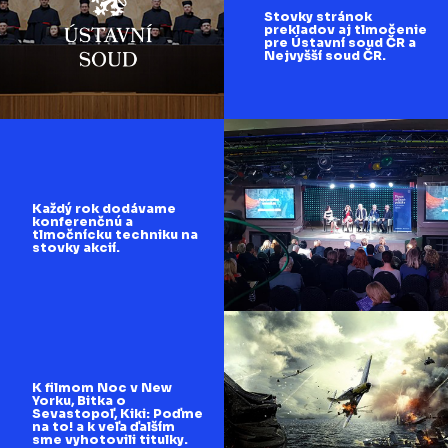
Stovky stránok
prekladov aj tlmočenie
pre Ústavní soud ČR a
Nejvyšší soud ČR.
Každý rok dodávame
konferenčnú a
tlmočnícku techniku na
stovky akcií.
K filmom Noc v New
Yorku, Bitka o
Sevastopoľ, Kiki: Poďme
na to! a k veľa ďalším
sme vyhotovili titulky.