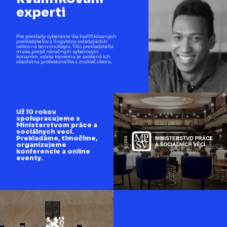
experti
Pre preklady vyberáme iba kvalifikovaných
prekladateľov a lingvistov ovládajúcich
odbornú terminológiu. Títo prekladatelia
musia prejsť náročným výberovým
konaním, vďaka ktorému je zaistená ich
absolútna profesionalita a znalosť oboru.
Už 10 rokov
spolupracujeme s
Ministerstvom práce a
sociálnych vecí.
Prekladáme, tlmočíme,
organizujeme
konferencie a online
eventy.