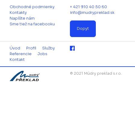
Obchodné podmienky
+ 421 910 40 50 60
Kontakty
info@mudrypreklad.sk
Napíšte nám
Sme tiež na facebooku
Dopyt
Úvod
Profil
Služby
Referencie
Jobs
Kontakt
© 2021 Múdry preklad s.r.o.