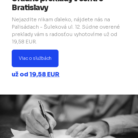
Bratislavy
Nejazdite nikam ďaleko, nájdete nás na
Palisádach - Šuleková ul. 12. Súdne overené
preklady vám s radosťou vyhotovíme už od
19,58 EUR.
Viac o službách
už od
19,58 EUR