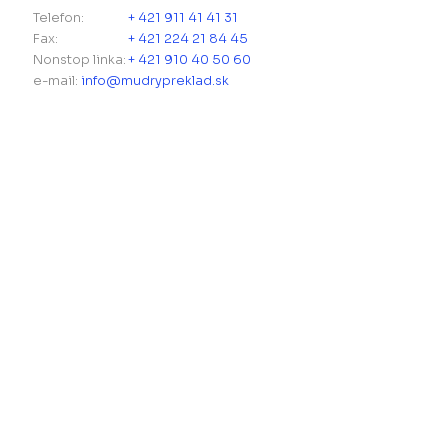
Telefon:
+ 421 911 41 41 31
Fax:
+ 421 224 21 84 45
Nonstop linka:
+ 421 910 40 50 60
e-mail:
info@mudrypreklad.sk