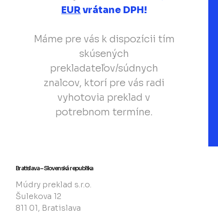
EUR
vrátane DPH!
Máme pre vás k dispozícii tím
skúsených
prekladateľov/súdnych
znalcov, ktorí pre vás radi
vyhotovia preklad v
potrebnom termíne.
Bratislava – Slovenská republika
Múdry preklad s.r.o.
Šulekova 12
811 01, Bratislava