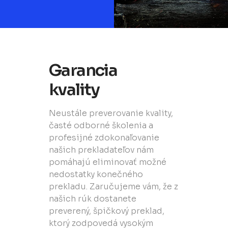
Garancia
kvality
Neustále preverovanie kvality,
časté odborné školenia a
profesijné zdokonaľovanie
našich prekladateľov nám
pomáhajú eliminovať možné
nedostatky konečného
prekladu. Zaručujeme vám, že z
našich rúk dostanete
preverený, špičkový preklad,
ktorý zodpovedá vysokým